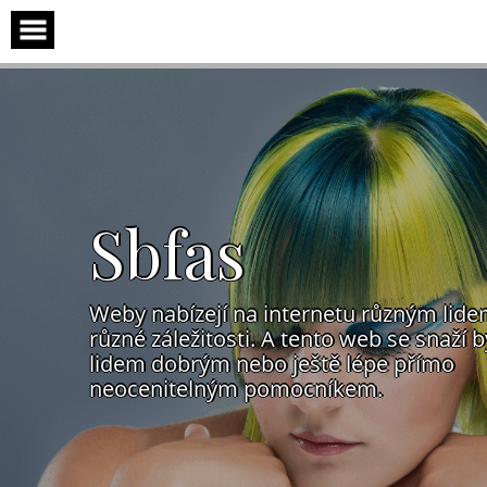
Skip
to
content
Sbfas
Weby nabízejí na internetu různým lid
různé záležitosti. A tento web se snaží b
lidem dobrým nebo ještě lépe přímo
neocenitelným pomocníkem.