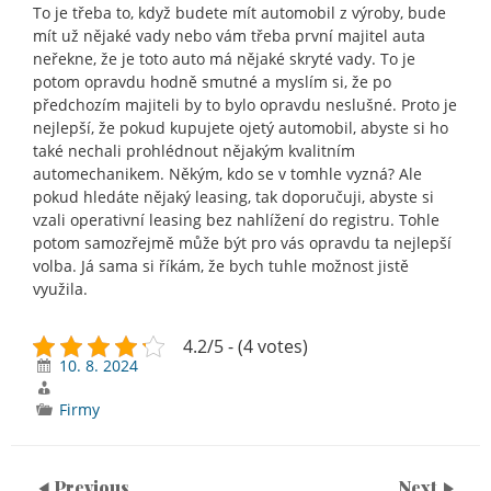
To je třeba to, když budete mít automobil z výroby, bude
mít už nějaké vady nebo vám třeba první majitel auta
neřekne, že je toto auto má nějaké skryté vady. To je
potom opravdu hodně smutné a myslím si, že po
předchozím majiteli by to bylo opravdu neslušné. Proto je
nejlepší, že pokud kupujete ojetý automobil, abyste si ho
také nechali prohlédnout nějakým kvalitním
automechanikem. Někým, kdo se v tomhle vyzná? Ale
pokud hledáte nějaký leasing, tak doporučuji, abyste si
vzali operativní leasing bez nahlížení do registru. Tohle
potom samozřejmě může být pro vás opravdu ta nejlepší
volba. Já sama si říkám, že bych tuhle možnost jistě
využila.
4.2/5 - (4 votes)
10. 8. 2024
Firmy
Previous
Next