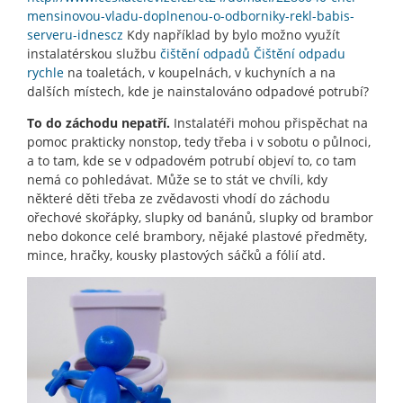
mensinovou-vladu-doplnenou-o-odborniky-rekl-babis-
serveru-idnescz
Kdy například by bylo možno využít
instalatérskou službu
čištění odpadů Čištění odpadu
rychle
na toaletách, v koupelnách, v kuchyních a na
dalších místech, kde je nainstalováno odpadové potrubí?
To do záchodu nepatří.
Instalatéři mohou přispěchat na
pomoc prakticky nonstop, tedy třeba i v sobotu o půlnoci,
a to tam, kde se v odpadovém potrubí objeví to, co tam
nemá co pohledávat. Může se to stát ve chvíli, kdy
některé děti třeba ze zvědavosti vhodí do záchodu
ořechové skořápky, slupky od banánů, slupky od brambor
nebo dokonce celé brambory, nějaké plastové předměty,
mince, hračky, kousky plastových sáčků a fólií atd.