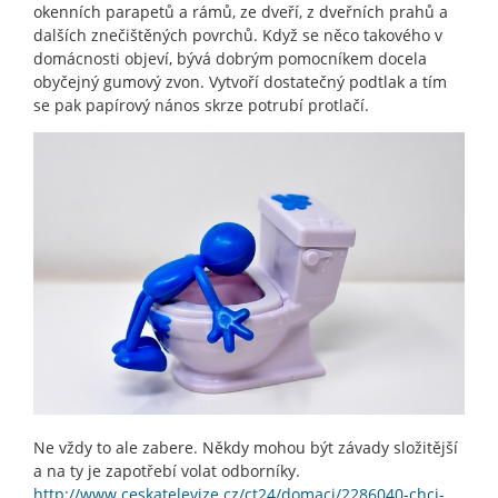
okenních parapetů a rámů, ze dveří, z dveřních prahů a
dalších znečištěných povrchů. Když se něco takového v
domácnosti objeví, bývá dobrým pomocníkem docela
obyčejný gumový zvon. Vytvoří dostatečný podtlak a tím
se pak papírový nános skrze potrubí protlačí.
Ne vždy to ale zabere. Někdy mohou být závady složitější
a na ty je zapotřebí volat odborníky.
http://www.ceskatelevize.cz/ct24/domaci/2286040-chci-