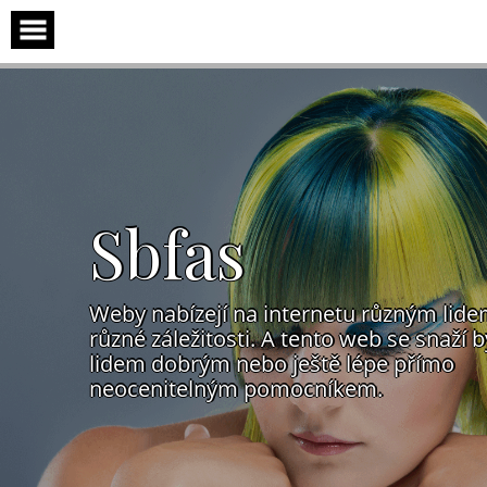
Skip
to
content
Sbfas
Weby nabízejí na internetu různým lid
různé záležitosti. A tento web se snaží b
lidem dobrým nebo ještě lépe přímo
neocenitelným pomocníkem.