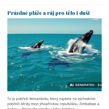
Prázdné pláže a ráj pro tělo i duši
To je pobřeží Mosambiku, který najdete na východním
pobřeží Afriky mezi Jihoafrickou republikou, Zimbabwe a
Keňou. Pozorujte velryby i želvy Zatímco