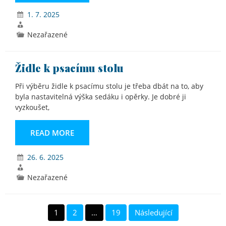
1. 7. 2025
Nezařazené
Židle k psacímu stolu
Při výběru židle k psacímu stolu je třeba dbát na to, aby
byla nastavitelná výška sedáku i opěrky. Je dobré ji
vyzkoušet,
READ MORE
26. 6. 2025
Nezařazené
Stránkování
1
2
…
19
Následující
příspěvků