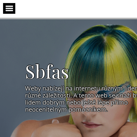
Skip
to
content
Sbfas
Weby nabízejí na internetu různým lid
různé záležitosti. A tento web se snaží b
lidem dobrým nebo ještě lépe přímo
neocenitelným pomocníkem.