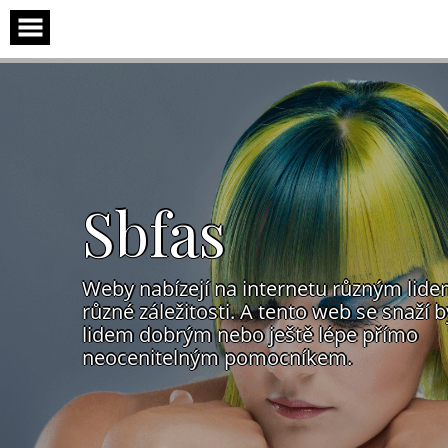
Skip
to
content
Sbfas
Weby nabízejí na internetu různým lid
různé záležitosti. A tento web se snaží b
lidem dobrým nebo ještě lépe přímo
neocenitelným pomocníkem.