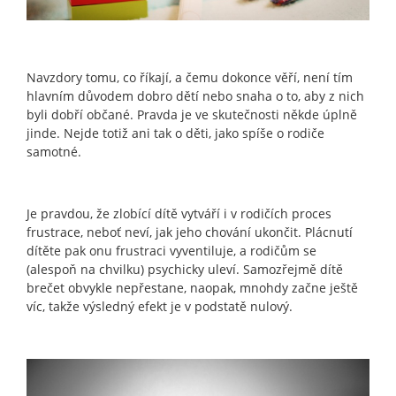
Navzdory tomu, co říkají, a čemu dokonce věří, není tím
hlavním důvodem dobro dětí nebo snaha o to, aby z nich
byli dobří občané. Pravda je ve skutečnosti někde úplně
jinde. Nejde totiž ani tak o děti, jako spíše o rodiče
samotné.
Je pravdou, že zlobící dítě vytváří i v rodičích proces
frustrace, neboť neví, jak jeho chování ukončit. Plácnutí
dítěte pak onu frustraci vyventiluje, a rodičům se
(alespoň na chvilku) psychicky uleví. Samozřejmě dítě
brečet obvykle nepřestane, naopak, mnohdy začne ještě
víc, takže výsledný efekt je v podstatě nulový.