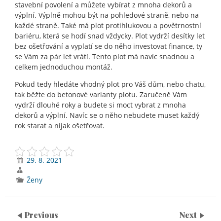
stavební povolení a můžete vybírat z mnoha dekorů a
výplní. Výplně mohou být na pohledové straně, nebo na
každé straně. Také má plot protihlukovou a povětrnostní
bariéru, která se hodí snad vždycky. Plot vydrží desítky let
bez ošetřování a vyplatí se do něho investovat finance, ty
se Vám za pár let vrátí. Tento plot má navíc snadnou a
celkem jednoduchou montáž.
Pokud tedy hledáte vhodný plot pro Váš dům, nebo chatu,
tak běžte do betonové varianty plotu. Zaručeně Vám
vydrží dlouhé roky a budete si moct vybrat z mnoha
dekorů a výplní. Navíc se o něho nebudete muset každý
rok starat a nijak ošetřovat.
29. 8. 2021
Ženy
Previous
Next