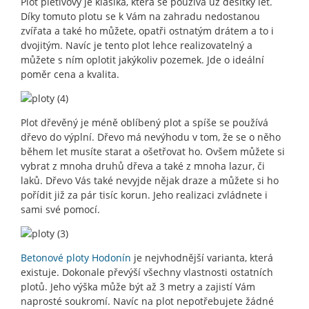
Plot pletivový je klasika, která se používá už desítky let.
Díky tomuto plotu se k Vám na zahradu nedostanou
zvířata a také ho můžete, opatři ostnatým drátem a to i
dvojitým. Navíc je tento plot lehce realizovatelný a
můžete s ním oplotit jakýkoliv pozemek. Jde o ideální
poměr cena a kvalita.
Plot dřevěný je méně oblíbený plot a spíše se používá
dřevo do výplní. Dřevo má nevýhodu v tom, že se o něho
během let musíte starat a ošetřovat ho. Ovšem můžete si
vybrat z mnoha druhů dřeva a také z mnoha lazur, či
laků. Dřevo Vás také nevyjde nějak draze a můžete si ho
pořídit již za pár tisíc korun. Jeho realizaci zvládnete i
sami své pomocí.
Betonové ploty Hodonín
je nejvhodnější varianta, která
existuje. Dokonale převýší všechny vlastnosti ostatních
plotů. Jeho výška může být až 3 metry a zajistí Vám
naprosté soukromí. Navíc na plot nepotřebujete žádné