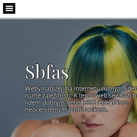
Skip
to
content
Sbfas
Weby nabízejí na internetu různým lid
různé záležitosti. A tento web se snaží b
lidem dobrým nebo ještě lépe přímo
neocenitelným pomocníkem.