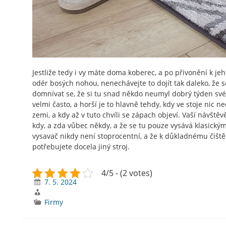
Jestliže tedy i vy máte doma koberec, a po přivonění k 
odér bosých nohou, nenechávejte to dojít tak daleko, že 
domnívat se, že si tu snad někdo neumyl dobrý týden s
velmi často, a horší je to hlavně tehdy, kdy ve stoje nic n
zemi, a kdy až v tuto chvíli se zápach objeví. Vaší návštěv
kdy, a zda vůbec někdy, a že se tu pouze vysává klasický
vysavač nikdy není stoprocentní, a že k důkladnému čiště
potřebujete docela jiný stroj.
4/5 - (2 votes)
7. 5. 2024
Firmy