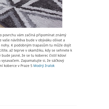
jeho povrchu vám začíná připomínat známý
se vaše návštěva bude v obýváku ošívat a
vé nohy. K podobným trapasům tu může dojít
ecítíte, až teprve v okamžiku, kdy se sehnete k
ě bude jasné, že se tu koberec čistil kdoví
m vysavačem. Zapamatujte si, že sáčkový
ní koberce v Praze 5
Modrý žralok