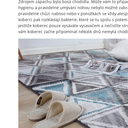
Zdrojem zápachu byla bosá chodidla. Může vám to připada
hygienu a pravidelné umývání nohou nebylo možné zabrán
pravidelné chůzi naboso nebo v ponožkách se vždy alesp
koberci pak rozkládají bakterie, které se tu spolu s pote
jestliže koberec pouze vysáváte vysavačem a nečistíte s
vám koberec začne připomínat několik dnů nemytá chodi