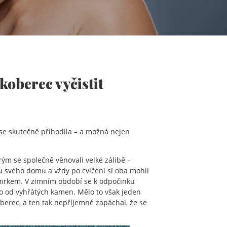
koberec vyčistit
o se skutečně přihodila – a možná nejen
ým se společně věnovali velké zálibě –
nu svého domu a vždy po cvičení si oba mohli
mrkem. V zimním období se k odpočinku
plo od vyhřátých kamen. Mělo to však jeden
oberec, a ten tak nepříjemně zapáchal, že se