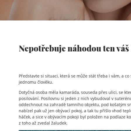
Nepotřebuje náhodou ten váš 
Představte si situaci, která se může stát třeba i vám, a c
jednomu člověku.
Dotyčná osoba měla kamaráda, souseda přes ulici, se kter
posilování. Posilovnu si jeden z nich vybudoval v suteré
oddechnout na zahradě tamního objektu, pod košatým s
nabízel pak už jen obývací pokoj, a tak tu přišlo vhod te
háček, a sice v obývacím pokoji byl položen na podlaze k
z toho až zvedal žaludek.