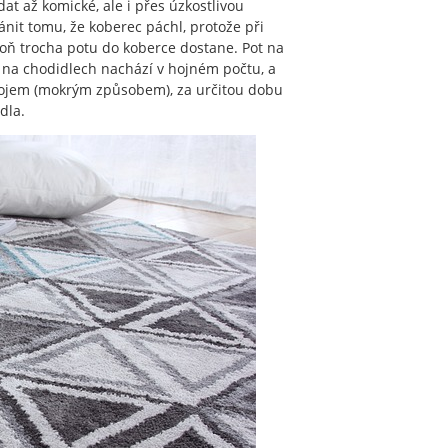
t až komické, ale i přes úzkostlivou
it tomu, že koberec páchl, protože při
oň trocha potu do koberce dostane. Pot na
m na chodidlech nachází v hojném počtu, a
trojem (mokrým způsobem), za určitou dobu
dla.