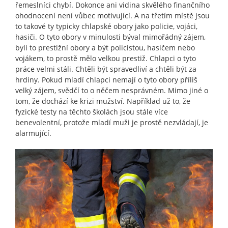
řemeslníci chybí. Dokonce ani vidina skvělého finančního
ohodnocení není vůbec motivující. A na třetím místě jsou
to takové ty typicky chlapské obory jako policie, vojáci,
hasiči. O tyto obory v minulosti býval mimořádný zájem,
byli to prestižní obory a být policistou, hasičem nebo
vojákem, to prostě mělo velkou prestiž. Chlapci o tyto
práce velmi stáli. Chtěli být spravedliví a chtěli být za
hrdiny. Pokud mladí chlapci nemají o tyto obory příliš
velký zájem, svědčí to o něčem nesprávném. Mimo jiné o
tom, že dochází ke krizi mužství. Například už to, že
fyzické testy na těchto školách jsou stále více
benevolentní, protože mladí muži je prostě nezvládají, je
alarmující.