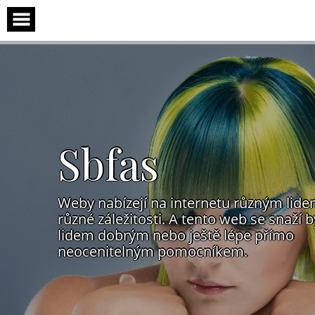
Skip
to
content
Sbfas
Weby nabízejí na internetu různým lid
různé záležitosti. A tento web se snaží b
lidem dobrým nebo ještě lépe přímo
neocenitelným pomocníkem.