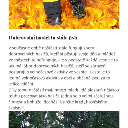
Dobrovolní hasiči to stále jistí
V současné době naštěstí stále fungují sbory
dobrovolných hasičů, kteří si pěstují svoje děti a mládež.
Ve městech to nefunguje, ale v podstatě každá vesnice to
tak má. Sbor dobrovolných hasičů, kteří se zároveň
postarají o volnočasové aktivity ve vesnici. Často je to
jediná volnočasová aktivita v obci a občané jsou za to
velice vděčni.
Díky tomu naštěstí mají mnozí mladí lidé alespoň nějakou
touhu pracovat jako hasiči. Jedná se o velmi záslužnou
činnost a bohužel dochází k určité krizi „hasičského
školství“.